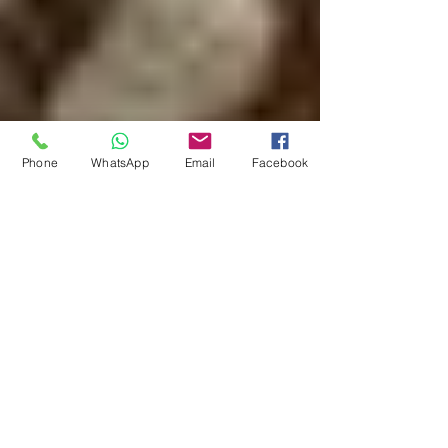
Phone
WhatsApp
Email
Facebook