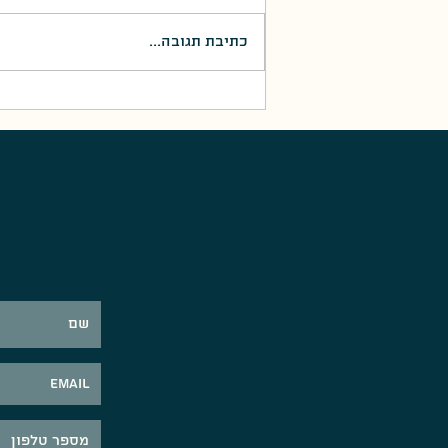
כתיבת תגובה...
על במותיך חלל - קבר מגיני
מצדה