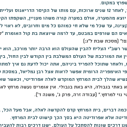
שפרץ במקום.
אבל זה לא סוף הסיפור, לאחר 12 שנים ארוכות, עם מותו של הקיסר הדריאנוס ו
י יוצא מהמערה, אולם במערה קורה משהו מעניין, השקפתו הקי
ינה, עד שכל מי שלא חי כמוהם כל מים וחרובים, לא ראוי לקי
ים הם שורפים במבטם, עד לרמה שיוצאת בת קול האומרת "
ל
!" (מסכת שבת ל"ג:)
ר רשב"י הצליח להבין שהעולם הוא הרבה יותר מורכב, הוא י
 את המורכבת של העולם המשלבת בין הקודש לבין החול, בין
 ולאחר שתוכל להפריד ביניהם, אתה יכול לדעת גם איך למתוח
י האימפריה הרומית אפשר לראות אצל רבן גמליאל, במסכת עב
נשיא שהלך לבית המרחץ המוקדש לאלה אפרודיטי, וכאשר שאל
א באתי בגבולה, היא באת בגבולי. אין אומרים נעשה מרחץ לאפר
נוי למרחץ." (עבודה זרה, פרק ג', משנה ד').
כמה דברים, בית המרחץ קדם להקדשה לאלה, אבל מעל הכל, ב
דיטה אלא אפרודיטה היא בסך הכך קישוט לבית המרחץ.
ן דרכים שונות להסתכל על העולם, ישנן דרכים רבות להעביר