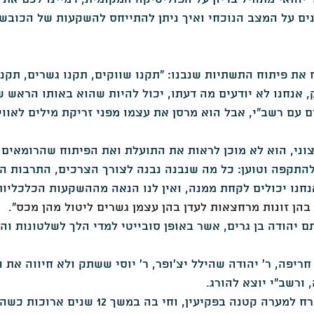
נים על המצב הנוכחי ואיך ניתן להתייחס להשקעות של הכובש 
העת החדשה
שואה
מאמרים בסגולה -מגזין להיסטוריה
את פיתוח התשתיות שנבנו: "תקנו שווקים, תקנו גשרים, תקנו
 אנחנו לא יודעים מה דעתו, יכול להיות שהוא באותו הראש של
 עם רשב"י, אבל הוא מרסן את עצמו מפני זריקת מילים לאווי
צוני, הוא לא מוכן לראות את התועלת ואת הפיתוח שהרומאים 
 להתקפה וטוען: כל מה שנבנה נבנה לצורך הצרכים, התרבות ה
אנחנו יכולים לקחת ממנה, ואין לנו הנאה מההשקעות הכלכליו
בהן זונות מרחצאות לעדן בהן עצמן גשרים ליטול מהן מכס".
 יהודה בן גרים, אשר באופן סובייטי למדי הלך לשלטונות וה
ריפה, ר' יהודה שהילל יצ'ופר, ר' יוסי ששתק ולא חיווה את 
ורשב"י יוצא להורג.
בעקבות זאת, רשב"י בורח למערה קטנה בפקיעין, וחי בה במשך 12 