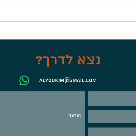
שודדי ים יהודים חלק א'
מהי ח
נצא לדרך?
alyookim@gmail.com