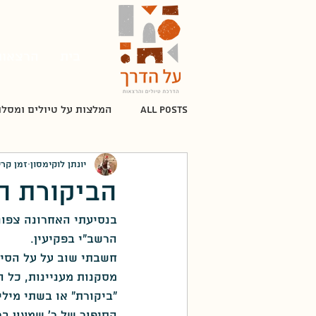
בית
הרצאות
All Posts
המלצות על טיולים ומסלו
יונתן לוקימסון
זמן קריאה 
מלחמת העצמאות
תקופת המנ
הביקורת ה
בנסיעתי האחרונה צפונ
מלחמת יום הכיפורים
אלתרמן
הרשב"י בפקיעין.
חשבתי שוב על על הסיפו
מסקנות מעניינות, כל ה
העת החדשה
חיים נחמן ביאלי
"ביקורת" או בשתי מילי
הסיפור של ר' שמעון בר