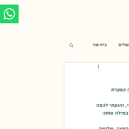
אלית
בלוג
שלים
בית שני
חנוכה
 כמערת 
צלבנית
, והגעתי לכמה 
במילה אחת: 
מורשת קרב
 המצב, שלושה 