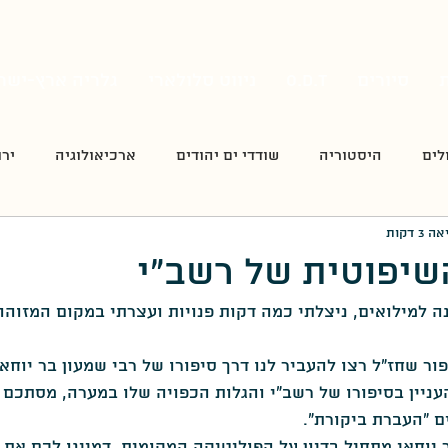
סיורים
O.D.T
ניווט סלולארי
גלריה ארץ-ישר
לים
היסטוריה
שודדי ים יהודים
ארכיאולוגיה
ירו
3 דקות
דט
פה כתבו את השירים
סיורי סליחות
חידונים
שיפוטית של רשב"י
ה למילואים, ניצלתי כמה דקות פנויות ועצרתי במקום המזוהה
מורשת קרב
הצבא הרומי
ממלכת ירושלים/התקופה ה
ר שחז"ל רצו להעביר לנו דרך סיפורו של רבי שמעון בר יוחאי
עניין בסיפורו של רשב"י והגלות הכפויה שלו במערה, מסתכם 
ק
רגע של עברית
העפלה
סגולה - מגזין להיסטוריה
ם "העברת ביקורת".
 יוחאי מתחיל בדיון על הפוליטיקה המקומית, דמיינו לכם את