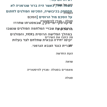
לא זה הסיפור.
רגע של עברית
בשנת 1941, כאשר היה ברור שגרמניה לא 
תסתפק בכיבושיה, הסכימו הפולנים לחתום 
העפלה
על הסכם מול הרוסים (
הסכם 
סגולה - מגזין להיסטוריה
שיקורסקי–מייסקי), שבמסגרתו שחררו 
הרוסים את שבויי המלחמה הפולנים שנשבו 
מורשת קרב
במהלך הפלישה הרוסית ב1939, והפולנים 
פה כתבו את השירים
יקימו יחידה צבאית שתלחם לצד בעלות 
יפן
הברית כנגד הצבא הגרמני.
העת החדשה
שואה
מאמרים בסגולה -מגזין להיסטוריה
סגולה