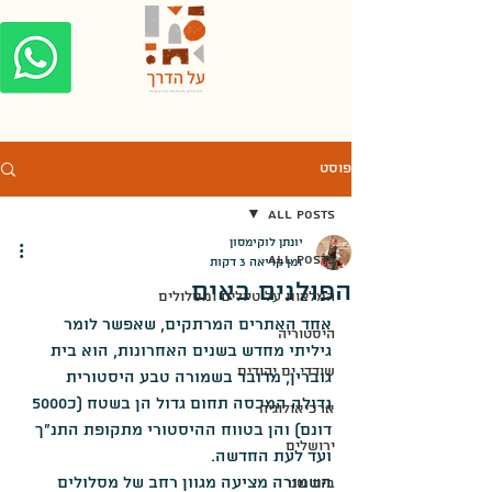
פוסט
All Posts
יונתן לוקימסון
All Posts
זמן קריאה 3 דקות
הפולנים באים
המלצות על טיולים ומסלולים
אחד האתרים המרתקים, שאפשר לומר 
היסטוריה
גיליתי מחדש בשנים האחרונות, הוא בית 
שודדי ים יהודים
גוברין, מדובר בשמורה טבע היסטורית 
גדולה המכסה תחום גדול הן בשטח (כ5000 
ארכיאולוגיה
דונם) והן בטווח ההיסטורי מתקופת התנ"ך 
ירושלים
ועד לעת החדשה.
השמורה מציעה מגוון רחב של מסלולים 
בית שני