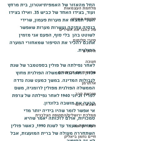
החל מהאזור של האמפיתיאטרון, בית מרחץ 
מלחמת העצמאות
ועוד, בצידו האחד של כביש 35. ואילו בצידו 
תקופת המנדט
השני תמצאו את מערות פעמון, שרידי 
כנסיה עתיקה ועשרות מערות שאפשר 
פה כתבו את השירים
לשוטט בהן  בלי סוף, הפעם אני מזמין 
סיורי סליחות
אתכם להכיר את הסיפור שמאחורי המערה 
הפולנית.
חידונים
חנוכה
לאחר נפילתה של פולין בספטמבר של שנת 
מלחמת יום הכיפורים
1939, התארגנה הממשלה הפולנית מחוץ 
לגבולות המדינה. במשך כמעט שנה נדדה 
אלתרמן
הממשלה הפולנית מפולין לרומניה, משם 
מורשת קרב
לפריז וביוני 1940 לאחר נפילתה של צרפת 
קבעה את מושבה בלונדון.
הצבא הרומי
אי אפשר לומר שהיו בידיה יותר מדי 
ממלכת ירושלים/התקופה הצלבנית
סמכויות, אולם לזכותה יאמר שהיא 
החזיקה מעמד עד לשנת 1990, כאשר פולין 
העת החדשה
השתחררה מעולה של ברית המועצות, אבל 
חיים נחמן ביאליק