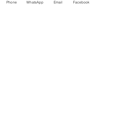
Phone
WhatsApp
Email
Facebook
תגובות
על אבירים חולים ולוחמים
כתיבת תגובה...
אחרים
נצא לדרך?
alyookim@gmail.com