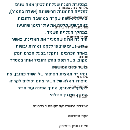
במסגרת הצגה שעלתה לציון מאה שנים 
מלחמת העצמאות
לעלייה התימנית הראשונה (אעלה בתמ"ר), 
תקופת המנדט
שיר על מעשה שקרה במושבה רחובות, 
לאחר שזו קלטה את עולי תימן שהגיעו 
פה כתבו את השירים
במהלך העלייה השניה.
סיורי סליחות
היה זה ארוע שהסעיר את המדינה, כאשר 
שלוש נשים שיצאו ללקט זמורות יבשות 
חידונים
באחד הכרמים, נתקלו בבעל הכרם יונתן 
חנוכה
מקוב, אשר תפס אותן והוביל אותן במסדר 
מלחמת יום הכיפורים
בושה בלב המושבה.
זוהי רק תמצית הסיפור של השיר כמובן, את 
אלתרמן
סיפורו המלא של השיר אתם יכולים לקרוא 
מורשת קרב
בקובץ המצורף, מתוך הפינה עוד חוזר 
הניגון במגזין סגולה:
הצבא הרומי
ממלכת ירושלים/התקופה הצלבנית
העת החדשה
חיים נחמן ביאליק