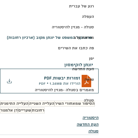
רגע של עברית
העפלה
סגולה - מגזין להיסטוריה
מורשת קרב
פרוטוקול המשפט של יונתן מקוב (ארכיון רחובות)
פה כתבו את השירים
יפן
יונתן לוקימסון
העת החדשה
זמורות יבשות
.pdf
שואה
הורידו את PDF • 1.24MB
מאמרים בסגולה -מגזין להיסטוריה
סגולה
הסיפור שמאחורי השיר
העלייה השנייה
העלייה התימנית
רחובות
שעריים
דן אלמגור
היסטוריה
העת החדשה
סגולה