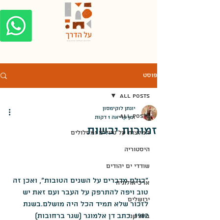
פוסט
All Posts
יונתן לוקימסון
All Posts
זמן קריאה 1 דקות
זמורות יבשות
המלצות על טיולים ומסלולים
היסטוריה
שודדי ים יהודים
"כולם מדברים על השנים הטובות", ואכן זה 
ארכיאולוגיה
טוב ויפה להתרפק על העבר ועם זאת יש 
ירושלים
לזכור שלא תמיד הכל היה מושלם.בשנת 
1982, כתב דן אלמוגר (שגר ברחובות) 
בית שני