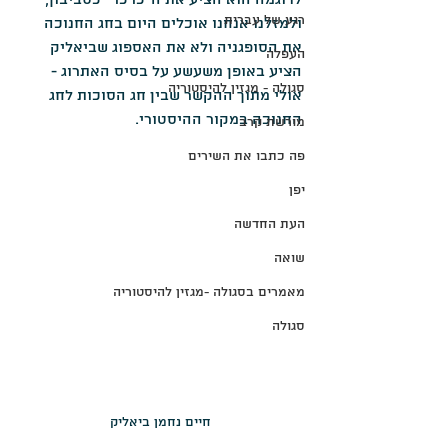
לדוגמה הוא הציע את ה"כרכר" כסביבון, 
רגע של עברית
ולמזלנו אנחנו אוכלים היום בחג החנוכה 
את הסופגניה ולא את האספוג שביאליק 
העפלה
הציע באופן משעשע על בסיס האתרוג - 
סגולה - מגזין להיסטוריה
אולי מתוך ההקשר שבין חג הסוכות לחג 
החנוכה במקור ההיסטורי.
מורשת קרב
פה כתבו את השירים
יפן
העת החדשה
שואה
מאמרים בסגולה -מגזין להיסטוריה
סגולה
חיים נחמן ביאליק