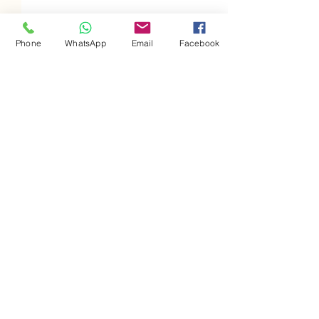
Phone
WhatsApp
Email
Facebook
תגובות
שודדי ים יהודים חלק א'
כתיבת תגובה...
נצא לדרך?