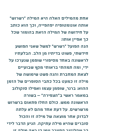
אחת מהמילים האלה היא המילה "רשרוש" 
אותה אונומטופיה יפהפייה, וכך הוא כותב 
על חידושה של המילה הזאת בהומור שכל 
כך אפיין אותו:
הנה הפועל "רשרש" למשל שאני הפושע 
חידשתי, פשוט בדיתיו מן הלב. הבלעתיו 
לראשונה באחד מסיפורי שופמן שנערכו על 
ידי, ומה תמהתי בראותי מקץ שבועיים 
לצאת המחברת והנה פשט שימושה של 
מילה זו כמעט בכל כתבי הסופרים של הזמן 
ההוא: ברנר, שופמן עצמו ואפילו סוקולוב 
במאמר ראשי ב"הצפירה" – בשורה 
הראשונה ממש. כולם החלו פתאום ברשרוש 
מרשרשים. על דעת אחד מהם לא עלתה 
לבדוק אחר מוצאה של מילה זו והכול 
סוברים שהיא מילה עתיקה. הגיע הדבר לידי 
כך שקלוזנר התערב עמי כי ראה מילה זו 