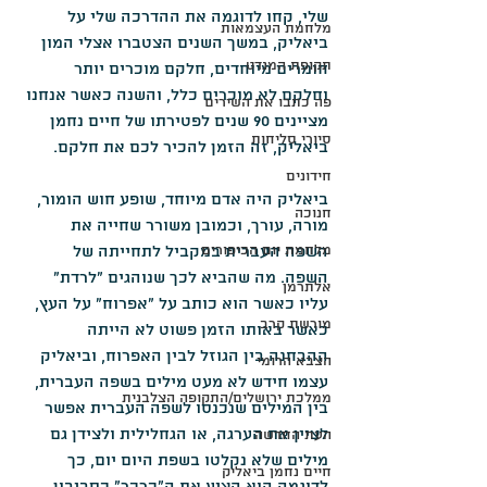
שלי, קחו לדוגמה את ההדרכה שלי על 
מלחמת העצמאות
ביאליק, במשך השנים הצטברו אצלי המון 
תקופת המנדט
חומרים מיוחדים, חלקם מוכרים יותר 
וחלקם לא מוכרים כלל, והשנה כאשר אנחנו 
פה כתבו את השירים
מציינים 90 שנים לפטירתו של חיים נחמן 
סיורי סליחות
ביאליק, זה הזמן להכיר לכם את חלקם.
חידונים
ביאליק היה אדם מיוחד, שופע חוש הומור, 
חנוכה
מורה, עורך, וכמובן משורר שחייה את 
מלחמת יום הכיפורים
השפה העברית במקביל לתחייתה של 
השפה. מה שהביא לכך שנוהגים "לרדת" 
אלתרמן
עליו כאשר הוא כותב על "אפרוח" על העץ, 
מורשת קרב
כאשר באותו הזמן פשוט לא הייתה 
ההבחנה בין הגוזל לבין האפרוח, וביאליק 
הצבא הרומי
עצמו חידש לא מעט מילים בשפה העברית, 
ממלכת ירושלים/התקופה הצלבנית
בין המילים שנכנסו לשפה העברית אפשר 
לציין את הערגה, או הגחלילית ולצידן גם 
העת החדשה
מילים שלא נקלטו בשפת היום יום, כך 
חיים נחמן ביאליק