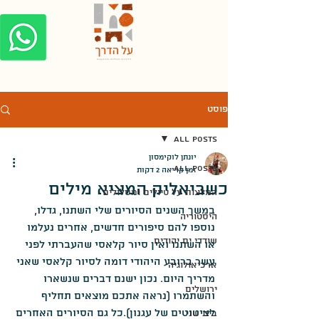
פוסט
All Posts
יונתן לוקימסון
All Posts
זמן קריאה 2 דקות
כשביאליק המציא מילים
המלצות על טיולים ומסלולים
במשך השנים הסיורים שלי השתנו, גדלו, 
היסטוריה
נוספו להם סיפורים חדשים, אחרים נעלמו 
שודדי ים יהודים
או השתנו ואין סיור קלאסי שהעברתי לפני 
עשר ברובע היהודי דומה לסיור קלאסי שאני 
ארכיאולוגיה
מדריך היום. נכון ישנם דברים שנשארו 
ירושלים
והשתמרו (נראה אתכם מוצאים תחליף 
לציטוטים של עגנון).כל גם הסיורים האחרים 
בית שני