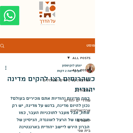
פוסט
All Posts
יונתן לוקימסון
All Posts
זמן קריאה 2 דקות
כשהרוסים רצו להקים מדינה
המלצות על טיולים ומסלולים
יהודית
היסטוריה
כמה מדינות יהודיות אתם מכירים בעולם? 
שודדי ים יהודים
נכון להיום מדינה, בדגש על מדינה, יש רק 
ארכיאולוגיה
אחת, אבל מעבר לתוכניות העבר, כמו 
תוכניתו של הרצל לאוגנדה, הניסיון של 
ירושלים
הברון הירש ליישב יהודית בארגנטינה 
בית שני