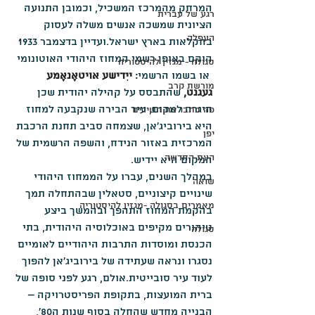
המרחק מהמרכז המשכיל, וכמובן התנועה 
רגע של עברית
הציונית שמשכה אנשים משלה לעסוק 
העפלה
בחקלאות בארץ ישראל.ועדיין בדצמבר 1933 
הוקם באופן רשמי המחוז היהודי האוטונומי 
סגולה - מגזין להיסטוריה
 או בשמו הרשמי: 
ייִדישע אויטאָנאָמע 
מורשת קרב
געגנט, 
שהתבסס על קהילה יהודית שכן 
היגרה למקום, עיר הבירה שנקבעה למחוז 
פה כתבו את השירים
היא בירוביג'אן, שצמחה סביב תחנת הרכבת 
יפן
המרכזית באזור הנידח, והשפה הרשמית של 
העת החדשה
המקום היא יידיש.
במהלך השנים, עברו על הממחוז היהודי 
שואה
שינויים קיצוניים, סטאלין שבהתחלה תמך 
מאמרים בסגולה -מגזין להיסטוריה
בהקמת המחוז התהפך ובהמשך ביצע 
טיהורים מקיפים באוכלוסיה היהודית, בתי 
סגולה
הכנסת ומוסדות התרבות היהודיים לאומיים 
נסגרו ונראה שעתידה של בירוביג'אן להפוך 
לעוד עיר סובייטית.אולם, רגע לפני סופה של 
ברית המועצות, בתקופת הפריסטרויקה – 
הבנייה מחדש שהחלה בסוף שנות ה80', 