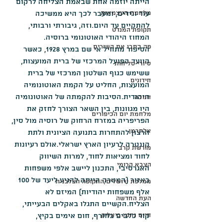
הייתה יוזמה אחת שבאמת הצליחה לרקום 
מלחמת העצמאות
עור וגידים, ומעבר לכך היא ממשיכה 
להתקיים עד היום.וזה, גיבורתי ורבותי, 
תקופת המנדט
המחוז היהודי האוטונומי ברוסיה.
פה כתבו את השירים
הסיפור מתחיל אי שם במרץ 1928, כאשר 
הוועד הפועל המרכזי של ברית המועצות, 
סיורי סליחות
ששימש כגוף השלטון המרכזי של ברית 
חידונים
המועצות, החליט על הקמת האוטונומיה 
היהודית.הסיבות להקמתה של האוטונומיה 
חנוכה
היו מגוונות, בין השאר הצורך לחזק את 
מלחמת יום הכיפורים
הפריפריה במזרח הרחוק של רוסיה מול סין, 
אלתרמן
הרצון להתחרות בתנועה הציונית ולתת 
קונטרה לרעיון הארץ ישראלי.אולם רעיונות 
מורשת קרב
לחוד ומציאות לחוד, למרות השיווק 
הצבא הרומי
האגרסיבי, התכנון ליישב אלפי משפחות 
באזור (המטרה הייתה להגיע ליעד של 100 
ממלכת ירושלים/התקופה הצלבנית
אלף משפחות יהודיות) המיזם לא 
העת החדשה
הצליח.הקשיים התגלו באקלים הבעייתי, 
חיים נחמן ביאליק
קור כלבים בחורף, חום אימים בקיץ, 