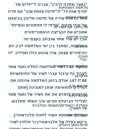
"נאצר מחכה לרבין", עברנו ל"ילדים של 
מלחמת העצמאות
חורף שנת 73" ול"חיטה צומת שוב" עם חריג 
תקופת המנדט
אחד בדמות שירה של תלמה אליגון בביצועו 
של עוזי פוקס: "שלחי לי תחתונים וגופיות" 
פה כתבו את השירים
שמביא את הקריצה ההומוריסטית.
סיורי סליחות
אבל יש שיר אחד שנכתב בעצם ימי 
המלחמה, ומחבר בין ימי המלחמה לבין יום 
חידונים
הכיפורים עצמו, שיר שהוא כולו תפילה: "לו 
חנוכה
יהי".
מלחמת יום הכיפורים
במקור כבר לפני המלחמה החלה נעמי שמר 
לעבוד על עיבוד עברי לשיר של החיפושיות 
אלתרמן
Let it be, אולם בזמן המלחמה שינתה את 
מורשת קרב
המילים והתאימה אותן למנגינה (אתם 
מוזמנים לזמזם את את השיר של נעמי שמר 
הצבא הרומי
לצלילי הביטלס ותראו איך האחד מתלבש 
ממלכת ירושלים/התקופה הצלבנית
על השני).
במהלך השמעת השיר לחווה אלברשטיין, 
העת החדשה
ביקש בעלה של אלברשטיין כי תלחין לשיר 
חיים נחמן ביאליק