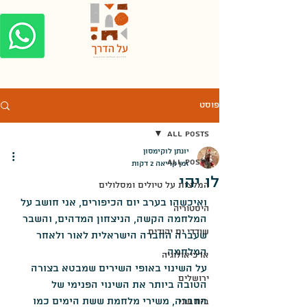
פוסט
All Posts
יונתן לוקימסון
All Posts
זמן קריאה 2 דקות
לו יהי
המלצות על טיולים ומסלולים
ואיכשהו בערב יום הכיפורים, אני חושב על 
היסטוריה
המלחמה הקשה, הניצחון המדהים, והשבר 
שודדי ים יהודים
שעברה החברה הישראלית לאור ולאחר 
המלחמה.
ארכיאולוגיה
על השינוי באופי השירים שמבטא בצורה 
ירושלים
הטובה ביותר את השינוי הפנימי של 
החברה, משירי מלחמת ששת הימים כמו 
בית שני