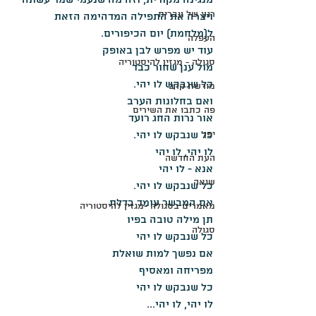
מנגינה מקורית, וזה מה שנעמי שמר עשתה 
רגע של עברית
ויצרה את התפילה המדהימה הזאת 
ל(מלחמת) יום הכיפורים.
העפלה
עוד יש מפרש לבן באופק
סגולה - מגזין להיסטוריה
מול ענן שחור כבד
כל שנבקש לו יהי.
מורשת קרב
ואם בחלונות הערב
פה כתבו את השירים
אור נרות החג רועד
יפן
כל שנבקש לו יהי.
לו יהי, לו יהי
העת החדשה
אנא - לו יהי
שואה
כל שנבקש לו יהי.
אם המבשר עומד בדלת
מאמרים בסגולה -מגזין להיסטוריה
תן מילה טובה בפיו
סגולה
כל שנבקש לו יהי
אם נפשך למות שואלת
מפריחה ומאסיף
כל שנבקש לו יהי
לו יהי, לו יהי...