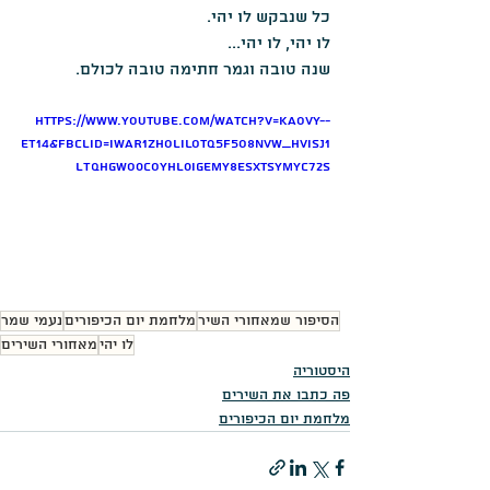
כל שנבקש לו יהי.
לו יהי, לו יהי...
שנה טובה וגמר חתימה טובה לכולם.
https://www.youtube.com/watch?v=KaovY--
ET14&fbclid=IwAR1ZHoliLOtq5F5O8NVW_hVisJ1
lTQhgWo0coyhl0igemY8ESxtsymyC72s
הסיפור שמאחורי השיר
מלחמת יום הכיפורים
נעמי שמר
לו יהי
מאחורי השירים
היסטוריה
פה כתבו את השירים
מלחמת יום הכיפורים