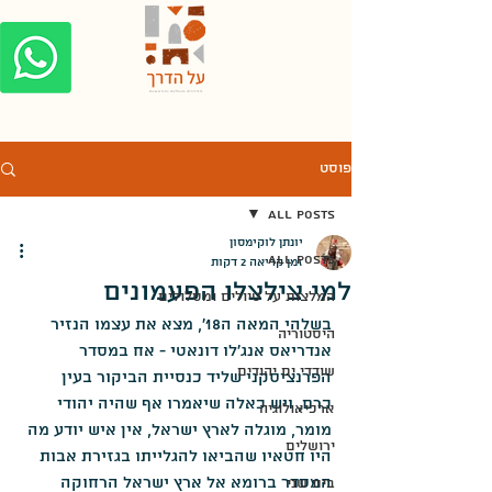
פוסט
All Posts
יונתן לוקימסון
All Posts
זמן קריאה 2 דקות
למי צילצלו הפעמונים
המלצות על טיולים ומסלולים
בשלהי המאה ה18', מצא את עצמו הנזיר 
היסטוריה
אנדריאס אנג'לו דונאטי - אח במסדר 
שודדי ים יהודים
הפרנציסקני שליד כנסיית הביקור בעין 
כרם, ויש כאלה שיאמרו אף שהיה יהודי 
ארכיאולוגיה
מומר, מוגלה לארץ ישראל, אין איש יודע מה 
ירושלים
היו חטאיו שהביאו להגלייתו בגזירת אבות 
המסדר ברומא אל ארץ ישראל הרחוקה 
בית שני