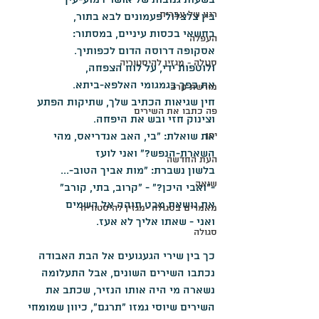
בשעות גנובות של אושר דמוע-עין
רגע של עברית
בין צלצלול פעמונים לבא בתור,
בחשאי בכסות עיניים, במסתור:
העפלה
אסקופה דרוסה הדום לכפותיך.
סגולה - מגזין להיסטוריה
ולוטפות ידי, על לוח הצפחה,
את כפך בגמגומי האלפא-ביתא.
מורשת קרב
חין שגיאות הכתיב שלך, שתיקות הפתע
פה כתבו את השירים
וצינוק חזי ובש את היפחה.
יפן
את שואלת: "בי, האב אנדריאס, מהי
השארת-הנפש?" ואני לועז
העת החדשה
בלשון נשברת: "מות אביך הטוב-...
שואה
-"ואבי היכן?" - "קרוב, בתי, קורב" 
את נושאת מבט תוהה אל השמים
מאמרים בסגולה -מגזין להיסטוריה
ואני - שאתו אליך לא אעז.
סגולה
כך בין שירי הגעגועים אל הבת האבודה 
נכתבו השירים השונים, אבל התעלומה 
נשארה מי היה אותו הנזיר, שכתב את 
השירים שיוסי גמזו "תרגם", כיוון שמומחי 