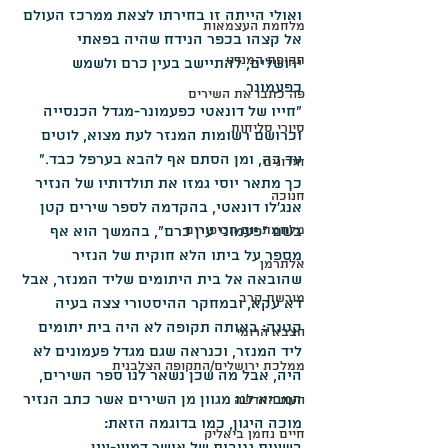
ואולי הייתה זו בחירתו לצאת ממרכז העולם 
מלחמת העצמאות
אל קצהו בכפר הנידח שהיה בפאתי 
תקופת המנדט
ירושלים, להתיישב בעין כרם ולשמש 
כפעמונר. 
פה כתבו את השירים
"חייו של דונאטי כפעמונר-מגדל הכנסייה 
סיורי סליחות
וכרושם רשומות המנזר לעת מצוא, לוטים 
עד כה, ומן הסתם אף להבא בערפל כבד."
חידונים
כך מתאר יוסי גמזו את תולדותיו של הנזיר 
חנוכה
אנג'לו דונאטי, בהקדמה לספר שירים קטן 
מלחמת יום הכיפורים
בשם "פעמוני עין כרם", בהמשך הוא אף 
מספר על ביתו הלא חוקית של הנזיר 
אלתרמן
שהובאה אל בית היתומים שליד המנזר, אבל 
מורשת קרב
דא עקא, ובמחקר ההיסטורי צצה בעיה 
קטנה: באותה תקופה לא היה בית יתומים 
הצבא הרומי
ליד המנזר, וכנראה שגם מגדל פעמונים לא 
ממלכת ירושלים/התקופה הצלבנית
היה, אבל מה שכן נשאר לנו ספר השירים, 
המביא לנו מגוון מן השירים אשר כתב הנזיר 
העת החדשה
מוכה היגון, כמו בדוגמה הזאת:
חיים נחמן ביאליק