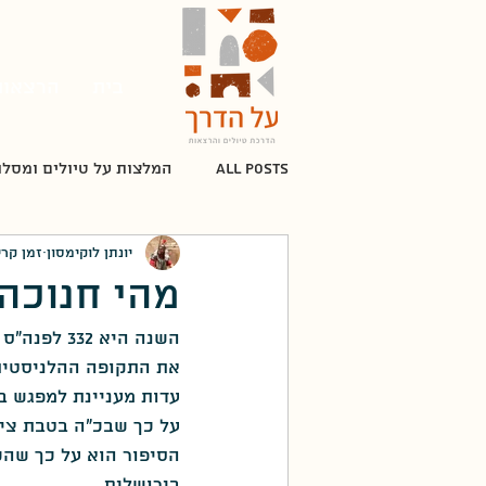
בית
הרצאות
All Posts
המלצות על טיולים ומסלו
יונתן לוקימסון
זמן קריאה 
מלחמת העצמאות
תקופת המנ
מהי חנוכה?
השנה היא 
מלחמת יום הכיפורים
אלתרמן
את התקופה ההלניסטית (
עדות מעניינת למפגש ב
על כך שבכ"ה בטבת ציינ
העת החדשה
חיים נחמן ביאלי
הסיפור הוא על כך שהכ
בירושלים.