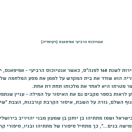
אנטיוכוס הרביעי אפיפאנס (ויקיפדיה)
מכאן אנחנו קופצים ישירות לשנת 168 לפנה"ס, כאשר אנטיוכוס הרביעי - אפ
ריה הוא שודד את בית המקדש על לממן את מסע המלחמה שלו
שר מטרתו היא לאחד את מלכותו תחת דת אחת.
יתן לראות בספר מקבים גם את האיסור על המילה - עניין שנתפס
גוף השלם, גזרה על השבת, איסור הקרבת קורבנות, הצבת "שיק
ישראל ושמו מתתיהו בן יוחנן בן שמעון מבני יהויריב בירושלי
מישה בנים...", כך מתחיל סיפורו של מתתיהו ובניו, סיפורי קר