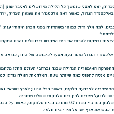
דיק, יצא למסע שנמשך כל הלילה מירושלים למעבר אפק (הי
העת החדשה
שואה
מאמרים בסגולה -מגזין להיסטוריה
באלכסנדר הגדול, כאשר ראה אלכסנדר את שמעון הצדיק, ירד 
ם, למה מלך גדול כמוהו משתחווה בפני הכהן היהודי ענה: "ד
לחמתי".
יאות ובמקום להרוס את בית המקדש בירושלים נהרס המקדש 
אלכסנדר הגדול נפטר בעת מסעו לכיבושה של הודו, כנראה מס
התפרקה האימפריה הגדולה שבנה וברחבי העולם החלו מלחמות
יים מנסה לתפוס כמה שיותר שטח, המלחמות האלה נודעו כמ
האימפריה לארבעה חלקים, כאשר בכל הנוגע לארץ ישראל זאת
 ששלט על מצרים לבין בית סלווקוס ששלט מסוריה.
וכך הגענו למצב שבו השלטון המרכזי בשנת 167 מתרכז בבית סלווקוס,
ר כבש את ארץ ישראל מידי בית תלמי.