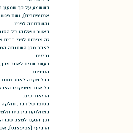
כששמע על כך שמעון הצ
פה כתבו את השירים
יפן
אנטיפטריס), ושם פגש 
והשתחווה לפניו.
כאשר שאלוהו כל הסובבי
זה מנצחת לפני בבית מ
לאחר מכן השתנתה המצ
גריזים.
כעשר שנים לאחר מכן, 
הטיפוס.
בכל מקרה לאחר מותו 
כל אחד ממפקדיו הצבא
הדיאודוכים.
בסופו של דבר, חולקה 
במחלוקת בין בית תלמי
הרביעי (אפיפאנס), אש