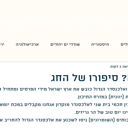
סיורים
O.D.T
ניווט סלולארי
גלריה ארץ-ישר
לים
היסטוריה
שודדי ים יהודים
ארכיאולוגיה
ירו
3 דקות
דט
פה כתבו את השירים
סיורי סליחות
חידונים
 סיפורו של החג
332 לפנה"ס ואלכנסדר הגדול כובש את ארץ ישראל מידי הפרסים ומתחי
מורשת קרב
הצבא הרומי
ממלכת ירושלים/התקופה ה
יוונית) במזרח התיכון.
ין חכמי בית שני לאלכסנדר מוקדון אנחנו מקבלים במכת יומא
ו יום טוב של הר גריזים.
ק
רגע של עברית
העפלה
סגולה - מגזין להיסטוריה
ותים (השומרונים) ניסו לשכנע את אלכסנדר הגדול להחריב 