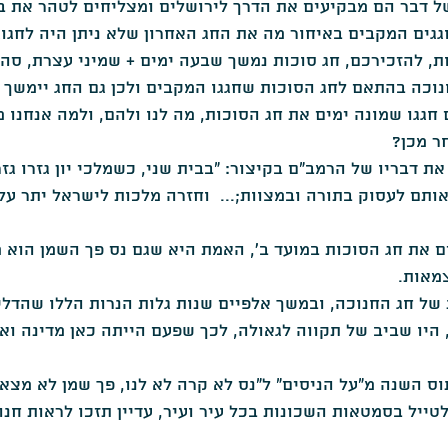
ל דבר הם מבקיעים את הדרך לירושלים ומצליחים לטהר את ב
גים המקבים באיחור מה את החג האחרון שלא ניתן היה לחגוג
ת, להזכירכם, חג סוכות נמשך שבעה ימים + שמיני עצרת, סה"
חנוכה בהתאם לחג הסוכות שחגגו המקבים ולכן גם החג יימשך 
גגו שמונה ימים את חג הסוכות, מה לנו ולהם, ולמה אנחנו מ
ת דבריו של הרמב"ם בקיצור: "בבית שני, כשמלכי יון גזרו גזר
אותם לעסוק בתורה ובמצוות;...  וחזרה מלכות לישראל יתר על
ם את חג הסוכות במועד ב', האמת היא שגם נס פך השמן הוא 
מאות.
של חג החנוכה, ובמשך אלפיים שנות גלות הנרות הללו שהדליק
 היו שביב של תקווה לגאולה, לכך שפעם הייתה כאן מדינה ואול
 השנה מ"על הניסים" ל"נס לא קרה לא לנו, פך שמן לא מצאנ
טייל בסמטאות השכונות בכל עיר ועיר, עדיין תזכו לראות חנוכ