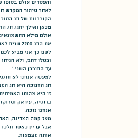
והפסדים אולם בסופו ש
לאחר טיהור המקדש חוג
הקורבנות של חג הסוכו
מכאן ואילך יחגג חג ה
אולם מילא החשמונאים ח
את החג 2200 שנים לאחר מכן?
לשם כך אני מביא לכם א
ובטלו דתם, ולא הניחו 
עד החורבן השני."
למעשה אנחנו לא חוגגי
חג החנוכה היא חג העצ
זו היא מהותו האמיתית 
ברוסיה, עיראק ומרוקו,
אנחנו נזכה.
מאז קמה המדינה, האתוס
אבל עדיין כאשר תלכו ל
אותה עצמאות.