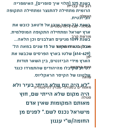
בשנת 325 (תלוי איך סופרים), האימפריה 
רגע של עברית
הרומית מתחילה להתנצר ומתחילה התקופה 
העפלה
הביזנטית. 
בשנת 736 עומר איבן אל ח'טאב כובש את 
סגולה - מגזין להיסטוריה
ארץ ישראל ומתחילה התקופה המוסלמית. 
מורשת קרב
בשנת 1099 מגיעים הצלבנים וכן הלאה... 
אבל, בטווח הקצר של 15 שנים במאה ה7' 
פה כתבו את השירים
(614-629) שלטו בארץ הפרסים שכבשו את 
יפן
הארץ מידי הביזנטים, בין השאר תודות 
העת החדשה
לסיוע שקיבלו מהיהודים שהתמרדו כנגד 
שלטונו של הקיסר הראקליוס. 
שואה
״לא היה יום שלא הייתי בעיר ולא 
מאמרים בסגולה -מגזין להיסטוריה
היה מקום שלא הייתי שם, חוץ 
סגולה
מאותם המקומות שאין אדם 
מישראל נכנס לשם." לפנים מן 
החומה/ש"י עגנון