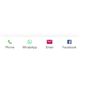
Phone
WhatsApp
Email
Facebook
אבל התוכנית הזאת לא יצאה לפועל.
בשנים האחרונות עלו רעיונות חדשים 
להכשרת המערה, מפעם לפעם נערכה 
בתוכה מופע, אך רוב הזמן היא נשארת 
סגורה ומוזנחת, עד שלאחרונה התחיל סקר 
ארכיאולוגי במטרה להפוך את המערה ל....
(לצערי אני חתום על הסכם סודיות המבטיח 