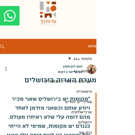
פוסט
All Posts
יונתן לוקימסון
All Posts
זמן קריאה 2 דקות
מערת האריה בירושלים
המלצות על טיולים ומסלולים
היסטוריה
"מקומות יש בירושלים שאני מכיר 
שודדי ים יהודים
ויודע אותם וכשאני מזדמן לאחד 
ארכיאולוגיה
מהם דומה עלי שלא ראיתיו מעולם. 
ירושלים
כנגדם יש מקומות, שמימי לא הייתי 
בית שני