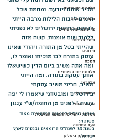
שם וכשאני בא לשם דומה עלי שאני 
מלחמת העצמאות
מכיר אותם ויודעם. ומחמת שכל 
הימים לרבות הלילות מרבה הייתי 
תקופת המנדט
לשוטט בחוצות ירושלים לא נפניתי 
פה כתבו את השירים
ללמוד שום אומנות. קשה מזה 
סיורי סליחות
שהייתי בטל מן התורה ויהודי שאינו 
חידונים
עוסק בתורה לבו מוכיחו ואומר לו, 
חנוכה
ומה אתה משיב ביום הדין כשישאלו 
מלחמת יום הכיפורים
אותך עסקת בתורה. ומה הייתי 
אלתרמן
משיב, הריני משיב עסקתי 
בירושלים ומובטחני שיאמרו לי יפה 
מורשת קרב
עשית.״ לפנים מן החומה/ש"י עגנון
הצבא הרומי
אנחנו רגילים לתמונה היסטורית מאוד 
ממלכת ירושלים/התקופה הצלבנית
פשוטה:
העת החדשה
בשנת 63' לפנה"ס הרומאים נכנסים לארץ 
חיים נחמן ביאליק
ישראל. 