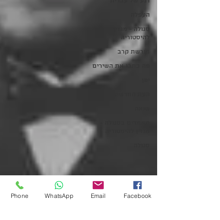
רגע של עברית
העפלה
סגולה - מגזין
להיסטוריה
מורשת קרב
פה כתבו את השירים
יפן
העת החדשה
שואה
מאמרים בסגולה -
מגזין להיסטוריה
סגולה
Phone
WhatsApp
Email
Facebook