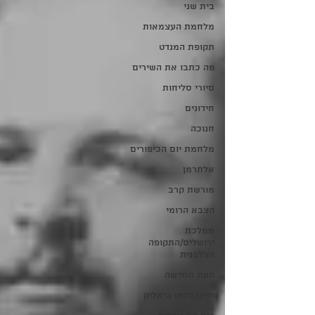
בית שני
מלחמת העצמאות
תקופת המנדט
פה כתבו את השירים
סיורי סליחות
חידונים
חנוכה
מלחמת יום הכיפורים
אלתרמן
מורשת קרב
הצבא הרומי
ממלכת
ירושלים/התקופה
הצלבנית
העת החדשה
חיים נחמן ביאליק