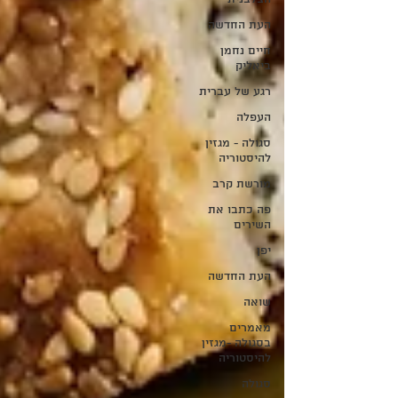
העת החדשה
חיים נחמן
ביאליק
רגע של עברית
העפלה
סגולה - מגזין
להיסטוריה
מורשת קרב
פה כתבו את
השירים
יפן
העת החדשה
שואה
מאמרים
בסגולה -מגזין
להיסטוריה
סגולה