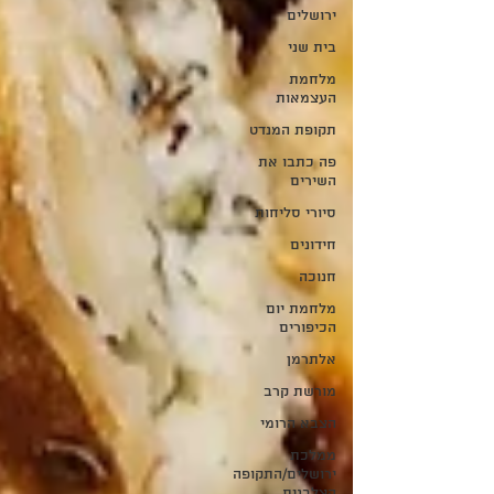
ירושלים
בית שני
מלחמת
העצמאות
תקופת המנדט
פה כתבו את
השירים
סיורי סליחות
חידונים
חנוכה
מלחמת יום
הכיפורים
אלתרמן
מורשת קרב
הצבא הרומי
ממלכת
ירושלים/התקופה
הצלבנית