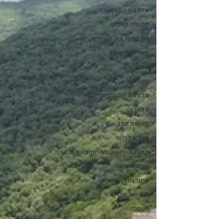
מלחמת העצמאות
תקופת המנדט
פה כתבו את השירים
סיורי סליחות
חידונים
חנוכה
מלחמת יום הכיפורים
אלתרמן
מורשת קרב
הצבא הרומי
ממלכת ירושלים/התקופה הצלבנית
העת החדשה
חיים נחמן ביאליק
רגע של עברית
העפלה