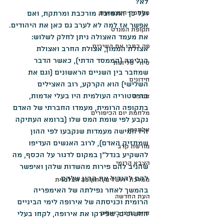
לא?
מלחמת העצמאות
ועל כך התשובה מורכבת ומרתקת, ואם 
אפשר אז למה לא לערב גם כאן את היהודים.
תקופת המנדט
את מעמד האצולה ניתן לחלק לשלוש: 
פה כתבו את השירים
אצולת הממון, אצולת החרב ואצולת 
הגלימה (הממסד הדתי), כאשר הדבר 
סיורי סליחות
שמחבר בין השניים הראשונים (וגם את 
חידונים
השלישי) הוא הקרקע, רוב האצילים 
בהיסטוריה העולמית היו בעלי אדמות, 
חנוכה
בתקופה הרומית, מעמדו החברתי של האדם 
מלחמת יום הכיפורים
נקבע לפי שומת המס שלו (ברומא העתיקה 
אלתרמן
היו חמישה מעמדות שנקבעו לפי ההון 
שמחזיק האדם), לרוב האנשים העדיפו 
מורשת קרב
להשקיע בנדל"ן במקום לדגור על הכסף, מה 
הצבא הרומי
שהניב להם פירות מהשדות שלהן ואיפשר 
להם להגדיל את ההון שלהם.
ממלכת ירושלים/התקופה הצלבנית
בהמשך לאחר נפילתה של האימפריה 
העת החדשה
הרומית וכניסתה של אירופה לימי הביניים 
חיים נחמן ביאליק
החשוכים, שפירקו את אירופה, לקחו בעלי 