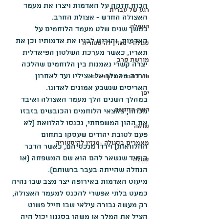
הכוח חזקה על האדמות ויצרו את מעמד 
רגע של עברית
האצולה החדש - אצולת החרב.
העפלה
במשך שנים שלט מעמד הלוחמים על 
האדמות, והוריש לבניו את אדמותיו וכן את 
סגולה - מגזין להיסטוריה
תאריו, כאשר מערכת השלטון הפיאדלית 
מורשת קרב
יצרה קשרי נאמנות בין הלוחמים שהלכה 
וירדה מהמלך אל אציליו ועד לאחרון 
פה כתבו את השירים
האריסים שנשבע אמונים לאדונו.
יפן
במהלך השנים הלך מעמד האצולה ואיבד 
העת החדשה
מכוחו, צאצאי הלוחמים והכובשים בזבזו 
את ההון המשפחתי, נכנסו להלוואת (לא 
שואה
פעם לטובת יהודים שעסקו בתחום 
מאמרים בסגולה -מגזין להיסטוריה
ההלוואות) וירדו מנכסיהם, כאשר הדבר 
היחיד שנשאר להם הוא שם המשפחה (או 
סגולה
הנחלה שהייתה בעבר ברשותם).
מיעוט האדמות באירופה יצר מצב שבו נהיה 
כמעט בלתי אפשרי להכנס למעמד האצולה, 
רק מעשה גבורה עילאי שבו חייל פשוט 
הציל את המלך או משהו בסגנון יכול היה 