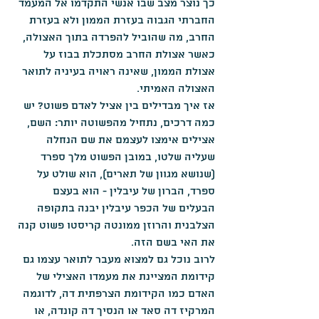
כך נוצר מצב שבו אנשי התקדמו אל המעמד 
החברתי הגבוה בעזרת הממון ולא בעזרת 
החרב, מה שהוביל להפרדה בתוך האצולה, 
כאשר אצולת החרב מסתכלת בבוז על 
אצולת הממון, שאינה ראויה בעיניה לתואר 
האצולה האמיתי.
אז איך מבדילים בין אציל לאדם פשוט? יש 
כמה דרכים, נתחיל מהפשוטה יותר: השם, 
אצילים אימצו לעצמם את שם הנחלה 
שעליה שלטו, במובן הפשוט מלך ספרד 
(שנושא מגוון של תארים), הוא שולט על 
ספרד, הברון של עיבלין - הוא בעצם 
הבעלים של הכפר עיבלין יבנה בתקופה 
הצלבנית והרוזן ממונטה קריסטו פשוט קנה 
את האי בשם הזה.
לרוב נוכל גם למצוא מעבר לתואר עצמו גם 
קידומת המציינת את מעמדו האצילי של 
האדם כמו הקידומת הצרפתית דה, לדוגמה 
המרקיז דה סאד או הנסיך דה קונדה, או 