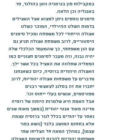
במקבילות פון בגרמניה וואן בהולנד, סר 
באנגליה וכן הלאה.
סימנים נוספים ניתן למצוא אצל האצילים 
בדמות השלט ההירלדי, המוכר כשלט 
אצולה הייחודי לכל משפחה ומכיל סימנים 
היסטוריים, לרוב משפחת אצולה תגיע גם 
עם הון משפחתי, כך שהמעמד הכלכלי שלה 
יהיה גבוה, וזה מעבר לסימנים חצוניים כמו 
הפמליה שתלווה את האציל בכל אשר ילך.
האצולה היהודית ברוסיה, כיום כשאנחנו 
מדברים על משפחות אצולה יהודיות, לרוב 
יחברו את זה בסלנג לצאצאי רבנים 
מפורסמים, אנשים בעלי ייחוס וכו'.
אבל האמת היא שלמרות היותה של רוסיה 
מדינה מאוד אנטי יהודית (במשך מאות שנים 
נאסר על יהודים בכלל לגור ברוסיה עצמה 
אלא בתחום המושב בלבד (נושא בפני 
עצמו), במהלך המאה 19' הצליחו שתי 
משפחות יהודיות להכנס לרשימת האצולה 