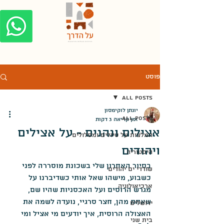
פוסט
All Posts
יונתן לוקימסון
All Posts
זמן קריאה 3 דקות
אצילים ונהנים - על אצילים
המלצות על טיולים ומסלולים
ויהודים
היסטוריה
בסיור האחרון שלי בשכונת מוסררה לפני 
שודדי ים יהודים
כשבוע, מישהו שאל אותי כשדיברנו על 
ארכיאולוגיה
מגרש הרוסים ועל האכסניות שהיו שם, 
שאחת מהן, חצר סרגיי, נועדה לשמה את 
ירושלים
האצולה הרוסית, איך יודעים מי אציל ומי 
בית שני