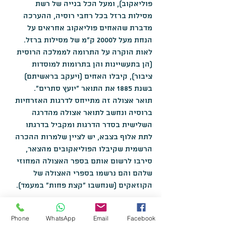
פוליאקוב), ומעל הכל בנייה של רשת 
מסילות ברזל בכל רחבי רוסיה, ההערכה 
מדברת שהאחים פוליאקוב אחראים על 
הנחת מעל ל2000 ק"מ של מסילות ברזל.
לאות הוקרה על התרומה לממלכה הרוסית 
(הן בתעשיינות והן בתרומות למוסדות 
ציבור), קיבלו האחים (ויעקב בראשיתם) 
בשנת 1885 את התואר "יועץ סתרים".
תואר אצולה זה מתייחס לדרגות האזרחיות 
ברוסיה ונחשב לתואר אצולה מהדרגה 
השלישית בסדר הדרגות ומקביל בדרגתו 
לתת אלוף בצבא, יש לציין שלמרות ההכרה 
הרשמית שקיבלו הפוליאקובים מהצאר, 
סירבו לרשום אותם בספר האצולה המחוזי 
שלהם והם נרשמו בספרי האצולה של 
הקוזאקים (שנחשבו "קצת פחות" במעמד).
Phone
WhatsApp
Email
Facebook