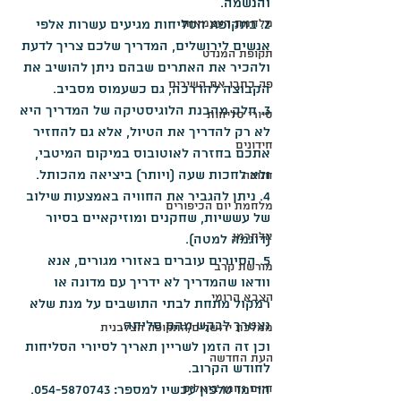
והנשמה.
מלחמת העצמאות
2. בתקופת הסליחות מגיעים עשרות אלפי 
אנשים לירושלים, המדריך שלכם צריך לדעת 
תקופת המנדט
ולהכיר את האתרים שבהם ניתן להושיב את 
פה כתבו את השירים
הקבוצה להדרכה, גם כשעמוס מסביב.
3. חלק מהבנת הלוגיסטיקה של המדריך היא 
סיורי סליחות
לא רק להדריך את הטיול, אלא גם להחזיר 
חידונים
אתכם בחזרה לאוטובוס במיקום המיטבי, 
ולא לחכות שעה (ויותר) ביציאה מהכותל.
חנוכה
4. ניתן להגביר את החוויה באמצעות שילוב 
מלחמת יום הכיפורים
של עששיות, שחקנים ומוזיקאיים בסיור 
אלתרמן
(דוגמה למטה).
5. הסיורים עוברים באזורי מגורים, אנא 
מורשת קרב
וודאו שהמדריך לא ידריך עם מדונה או 
הצבא הרומי
רמקול מתחת לבתי התושבים על מנת שלא 
נצטרך לבקש מהם סליחה.
ממלכת ירושלים/התקופה הצלבנית
וכן זה הזמן לשריין תאריך לסיורי הסליחות 
העת החדשה
לחודש הקרוב.
חיים נחמן ביאליק
הרימו טלפון עכשיו למספר: 054-5870743.