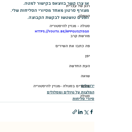
או צרו קשר בווצאפ בקישור למטה. 
רגע של עברית
מצורף סרטון מאחד מסיורי הסליחות שלי.
העפלה
הפנים טושטשו לבקשת הקבוצה.
סגולה - מגזין להיסטוריה
https://youtu.be/8pPqUSZ1SQ0
מורשת קרב
פה כתבו את השירים
יפן
העת החדשה
שואה
ירושלים
מאמרים בסגולה -מגזין להיסטוריה
המלצות על טיולים ומסלולים
סגולה
סיורי סליחות