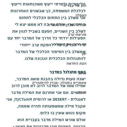
הלימודים ולמדתי ייעוץ משכנתאות וייעוץ 
רגע של עברית
לכלכלת המשפחה, כך שבשנים האחרונות 
העפלה
אני משלב בין התחום הכלכלי לתחום 
ההיסטורי, אולם עד כה לא ממש יצא לי 
סגולה - מגזין להיסטוריה
לשלב בין השניים, הפעם בשביל לגוון את 
מורשת קרב
הפעילות ירדתי כל הדרך אל המדבר יחד עם 
פה כתבו את השירים
סירי הפויקה שלי להפקת ערב ייחודי 
שמשלב בין הסיפור הכלכלי של המדבר 
יפן
להתנהלות הכלכלית הנכונה שלנו.
העת החדשה
כסף מתגלגל במדבר
שואה
ישנה טעות גדולה בהבנת מושג המדבר, 
מאמרים בסגולה -מגזין להיסטוריה
אפילו שמו של המדבר לרוב לא מובן לרוב 
האנשים. אם אני אתרגם את המילה מדבר 
סגולה
לאנגלית - desert או לרוסית пустыня, אני 
אקבל מילה שמשמעותה תהיה שממה, 
מקום נטוש שאין בו כלום.
אולם שורש המילה מדבר בעברית הוא 
הכנעה, המקום שבו מדבירים את הצאן - 