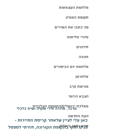
מלחמת העצמאות
תקופת המנדט
פה כתבו את השירים
סיורי סליחות
חידונים
חנוכה
מלחמת יום הכיפורים
אלתרמן
מורשת קרב
הצבא הרומי
ממלכת ירושלים/התקופה הצלבנית
מדבר, מדורה סירי פוקיה ושיח כלכלי
העת החדשה
כאן עלי לציין שלאחר קריסת התיירות - 
חיים נחמן ביאליק
פנים וחוץ בתקופת הקורונה, חזרתי לספסל 