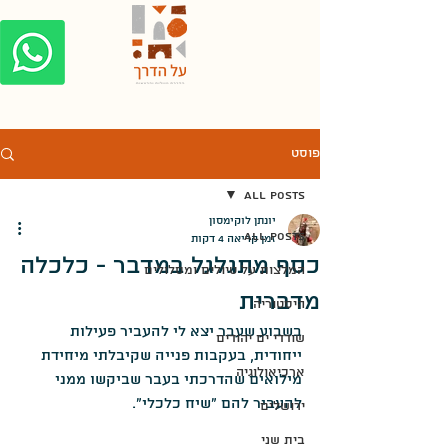
פוסט
All Posts
יונתן לוקימסון
All Posts
זמן קריאה 4 דקות
כסף מתגלגל במדבר - כלכלה
המלצות על טיולים ומסלולים
מדברית
היסטוריה
בשבוע שעבר יצא לי להעביר פעילות 
שודדי ים יהודים
ייחודית, בעקבות פנייה שקיבלתי מיחידת 
ארכיאולוגיה
מילואים שהדרכתי בעבר שביקשו ממני 
להעביר להם "שיח כלכלי".
ירושלים
בית שני