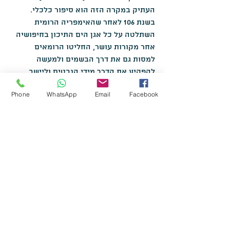
העתיק במקרה הזה הוא סיפור כלכלי.
בשנת 106 לאחר שהאימפריה הרומית 
השתלטה על כל אגן הים התיכון בחיפושיה 
אחר מקורות עושר, החליטו הרומאים 
למסות גם את דרך הבשמים ולמעשה 
להפקיע את הדרך מידי הנבטים וליישב 
אותם בערים מסודרות, ומעם של נוודים הם 
Phone
WhatsApp
Email
Facebook
הופכים לחקלאים המתיישבים בשש ערים 
מרכזיות בנגב:
שבטה, ממשית, עבדת, חלוצה, ניצנה 
ורחובות שבנגב.
מעם שלא נוטע זרע הם מתחילים לגדל 
ענבים, ולייצר יין (לפי ממצאי הגתות 
שנמצאו בערים הנבטיות).
ומעל הכל הם נוטשים את גידול הגמלים 
לטובת הרבעת סוסים - הרכוש של העת 
העתיקה.
עד היום הסוסים הערבים המושבחים ביותר 