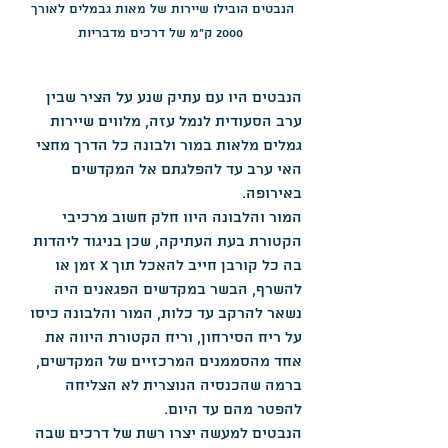
הנבטים הובילו שיירות של מאות גבמלים לאורך 
2000 ק"מ של דרכים מדבריות
הנבטים היו עם עתיק שנע על הציר שבין 
ערב הסעודית לנמל עזה, מלווים שיירות 
גמלים מלאות במור ולבונה כל הדרך מחצי 
האי ערב עד להפלגתם אל המקדשים 
באירופה.
המור והלבונה היוו חלק חשוב מרכיבי 
הקטורת בעת העתיקה, שכן בניגוד ליהדות 
בה כל קורבן חייב להאכל תוך X זמן או 
להשרף, הבשר במקדשים הפגאנים היה 
נשאר להרקב עד כלות, המור והלבונה כיסו 
על ריח הסירחון, וריח הקטורת היווה את 
אחד מהסממנים המרכזיים של המקדשים, 
ברמה שהכנסיה הנוצרית לא הצליחה 
להפטר מהם עד היום.
הנבטים למעשה יצרו רשת של דרכים שבה 