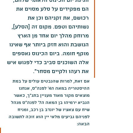
חגיגת יום הכינוס הלאומי שלהם, 
הם מפקידים על סלע מסוים את 
רכושם, את זקניהם וכן את 
נשותיהם וטפם. מקום זה [הסלע], 
מרוחק מהלך יום אחד מן הארץ 
הנושבת והוא חזק ביותר אף שאינו 
מוקף חומה. ביום הכינוס נאספים 
אלה השוכנים סביב כדי לפגוש איש 
את רעהו ולקיים מסחר".
אם זאת, למרות שהנבטים עולים על במת 
ההיסטוריה במאה ה4' לפנה"ס, אנחנו 
מוצאים מקור מאוד מעניין בתנ"ך, כאשר 
הנביא ירמיהו בן המאה ה7' לפנה"ס מנהל 
שיח עם צאציו של יונדב בן רכב, ומניח 
לפניהם גביעים מלאי יין הוא זוכה לתשובה 
הבאה: