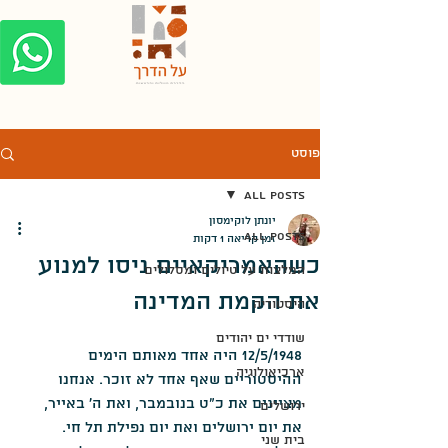
פוסט
All Posts
יונתן לוקימסון
All Posts
זמן קריאה 1 דקות
כשהאמריקאיים ניסו למנוע
המלצות על טיולים ומסלולים
את הקמת המדינה
היסטוריה
שודדי ים יהודים
12/5/1948 היה אחד מאותם הימים 
ארכיאולוגיה
ההיסטוריים שאף אחד לא זוכר. אנחנו 
מציינים את כ"ט בנובמבר, ואת ה' באייר, 
ירושלים
את יום ירושלים ואת יום נפילת תל חי.
בית שני