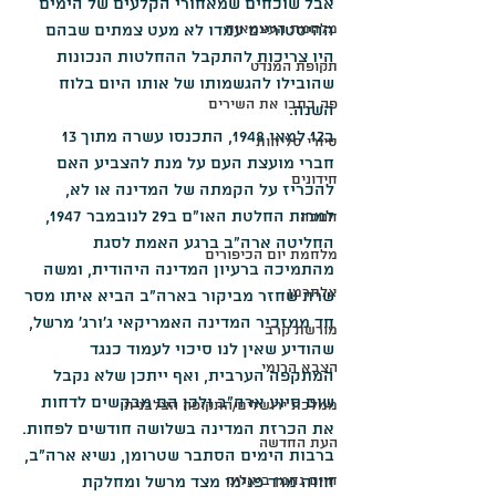
אבל שוכחים שמאחורי הקלעים של הימים 
מלחמת העצמאות
ההיסטוריים עמדו לא מעט צמתים שבהם 
היו צריכות להתקבל ההחלטות הנכונות 
תקופת המנדט
שהובילו להגשמותו של אותו היום בלוח 
פה כתבו את השירים
השנה.
ב12 למאי 1948, התכנסו עשרה מתוך 13 
סיורי סליחות
חברי מועצת העם על מנת להצביע האם 
חידונים
להכריז על הקמתה של המדינה או לא, 
למרות החלטת האו"ם ב29 לנובמבר 1947, 
חנוכה
החליטה ארה"ב ברגע האמת לסגת 
מלחמת יום הכיפורים
מהתמיכה ברעיון המדינה היהודית, ומשה 
אלתרמן
שרת שחזר מביקור בארה"ב הביא איתו מסר 
חד ממזכיר המדינה האמריקאי ג'ורג' מרשל, 
מורשת קרב
שהודיע שאין לנו סיכוי לעמוד כנגד 
הצבא הרומי
המתקפה הערבית, ואף ייתכן שלא נקבל 
שום סיוע ארה"ב ולכן הם מבקשים לדחות 
ממלכת ירושלים/התקופה הצלבנית
את הכרזת המדינה בשלושה חודשים לפחות.
העת החדשה
ברבות הימים הסתבר שטרומן, נשיא ארה"ב, 
חיים נחמן ביאליק
חווה מרד פנימי מצד מרשל ומחלקת 