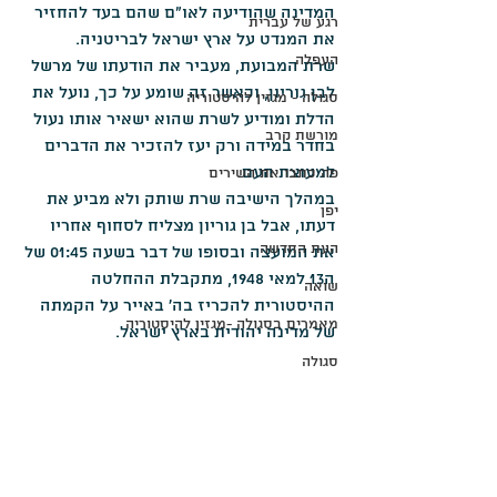
המדינה שהודיעה לאו"ם שהם בעד להחזיר 
רגע של עברית
את המנדט על ארץ ישראל לבריטניה.
העפלה
שרת המבועת, מעביר את הודעתו של מרשל 
לבן גוריון, וכאשר זה שומע על כך, נועל את 
סגולה - מגזין להיסטוריה
הדלת ומודיע לשרת שהוא ישאיר אותו נעול 
מורשת קרב
בחדר במידה ורק יעז להזכיר את הדברים 
למעוצת העם.
פה כתבו את השירים
במהלך הישיבה שרת שותק ולא מביע את 
יפן
דעתו, אבל בן גוריון מצליח לסחוף אחריו 
העת החדשה
את המועצה ובסופו של דבר בשעה 01:45 של 
ה13 למאי 1948, מתקבלת ההחלטה 
שואה
ההיסטורית להכריז בה' באייר על הקמתה 
מאמרים בסגולה -מגזין להיסטוריה
של מדינה יהודית בארץ ישראל.
סגולה