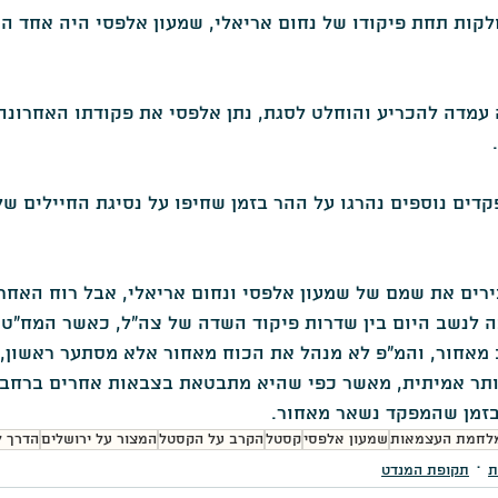
ות תחת פיקודו של נחום אריאלי, שמעון אלפסי היה אחד המ
דה להכריע והוחלט לסגת, נתן אלפסי את פקודתו האחרונה: 
דים נוספים נהרגו על ההר בזמן שחיפו על נסיגת החיילים של
כירים את שמם של שמעון אלפסי ונחום אריאלי, אבל רוח האחר
לנשב היום בין שדרות פיקוד השדה של צה"ל, כאשר המח"ט ל
מאחור, והמ"פ לא מנהל את הכוח מאחור אלא מסתער ראשון, ה
תר אמיתית, מאשר כפי שהיא מתבטאת בצבאות אחרים ברחבי
בזמן שהמפקד נשאר מאחור.
לחמת העצמאות
שמעון אלפסי
קסטל
הקרב על הקסטל
המצור על ירושלים
הדרך ל
ת
תקופת המנדט