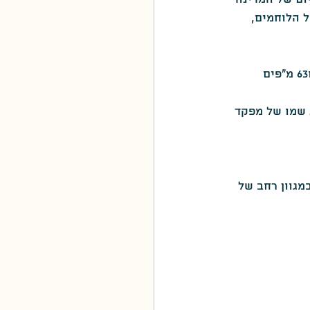
של הלוחמים, 
סגולה
חלק מנתוני המלחמה כפי שפורסמו ציינו שבקרבות נפלו 6 מח"טים (מפקדי חטיבות) ו63 מ"פים 
 שמו של מפקד 
תתף במגוון רחב של 