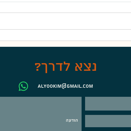
לו יהי
צל ומ
נצא לדרך?
alyookim@gmail.com