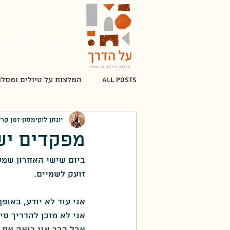
בית
הרצאות
All Posts
המלצות על טיולים ומסלו
יונתן לוקימסון
זמן קריאה 
מלחמת העצמאות
תקופת המנ
מפקדים יש
ביום שישי האחרון שמע
מלחמת יום הכיפורים
אלתרמן
זועק לשמיים.
אני עוד לא יודע, באופ
העת החדשה
חיים נחמן ביאלי
אני לא מוכן להדריך ס