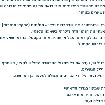
אני רואה את זה מהשטח במילואים ואני רואה את זה מסיפורי הגבורה 
העת החדשה
שואה
מאמרים בסגולה -מגזין להיסטוריה
נשארים מאחור.
עתי את הנתון הזה נזכרתי בשמעון אלפסי.
 הרבה לקוראים, אבל מי שהיה איתי בקסטל, בוודאי שמע את
 כיבוש הקסטל.
שמעון התגייס לפלמ"ח בגיל 18, ועבר את כל מסלול ההכשרה מחפ"ש לקצין, הש
 וליל הגשרים.
א נעצר על ידי הבריטים ונשלח למעצר בן חצי שנה.
 שמעון בגדוד החמישי 
הראל, והיה אחראי גם 
 חבלה ועוד...