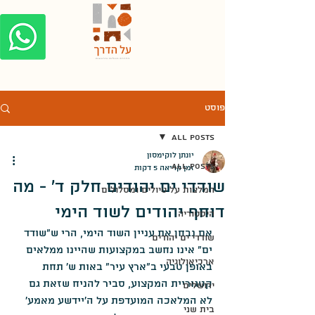
פוסט
All Posts
יונתן לוקימסון
All Posts
זמן קריאה 5 דקות
שודדי ים יהודים חלק ד' - מה
המלצות על טיולים ומסלולים
דוחף יהודים לשוד הימי
היסטוריה
אם נבחן את עניין השוד הימי, הרי ש"שודד 
שודדי ים יהודים
ים" אינו נחשב במקצועות שהיינו ממלאים 
ארכיאולוגיה
באופן טבעי ב"ארץ עיר" באות ש' תחת 
קטגוריית המקצוע, סביר להניח שזאת גם 
ירושלים
לא המלאכה המועדפת על ה'יידשע מאמע' 
בית שני