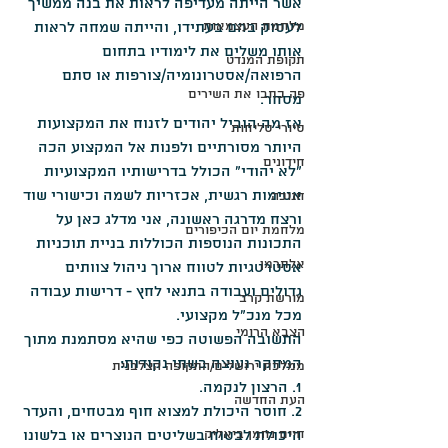
אשר הייתה מעדיפה לראות את בנה ממשיך 
מלחמת העצמאות
לעסוק בהם בעתידו, והייתה שמחה לראות 
אותו משלים את לימודיו בתחום 
תקופת המנדט
הרפואה/אסטרונומיה/צורפות או סתם 
פה כתבו את השירים
מסחר.
אז מה הוביל יהודים לזנוח את המקצועות 
סיורי סליחות
היותר מסורתיים ולפנות אל המקצוע הכה 
חידונים
"לא יהודי" הכולל בדרישותיו המקצועיות 
אטימות רגשית, אכזריות לשמה וכישורי שוד 
חנוכה
ורצח מדרגה ראשונה, אני מדלג כאן על 
מלחמת יום הכיפורים
התכונות הנוספות הכוללות בניית תוכניות 
אלתרמן
אסטרטגיות לטווח ארוך ניהול צוותים 
גדולים ועבודה בתנאי לחץ - דרישות עבודה 
מורשת קרב
מכל מנכ"ל מקצועי.
הצבא הרומי
התשובה הפשוטה כפי שהיא מסתמנת מתוך 
המחקר נעוצה בשתי נקודות:
ממלכת ירושלים/התקופה הצלבנית
1. הרצון לנקמה. 
העת החדשה
2. חוסר היכולת למצוא חוף מבטחים, והעדר 
חיים נחמן ביאליק
היכולת לבטוח בשליטים הנוצרים או בלשונו 