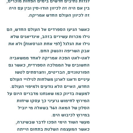
לגלות נתיבים חדשים בימים הפחות מוכרים, 
בין אם היה זה לכיוון הודו-סין ובין עם היה 
זה לכיוון העולם החדש אמריקה.
כאשר הגיעו הספרדים אל העולם החדש, הם 
גילו מכרות עשירים בזהב, אינדיאנים שלא 
גילו את הגלגל (לפי אחת הגרסאות) ולא את 
אבק השריפה והנשק החם.
לאט-לאט הפכה אמריקה לאחד ממשאביה 
החשובים של הממלכה הספרדית, כאשר גם 
הפורטוגזים, הבריטים, והצרפתים לטשו 
עיניים ודאגו לארגן משלחות לגילויי העולם 
החדש, האיים הלא נודעים ולמיפוי העולם.
למעשה בדיוק כמו שאנחנו מדברים היום על 
המירוץ לחימוש גרעיני כך עסקו שיחות 
הסלון של המאה ה16' בשאלה מי יוביל 
במירוץ לכיבוש הים.
מעשי השוד הימי הפכו לדבר שבשיגרה, 
כאשר המעצמה השלטת בתחום הייתה 