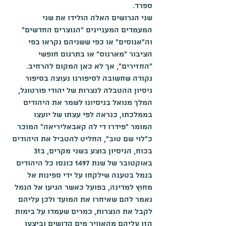
ספרד. 
שני הגרושים האלה הולידו את שני 
המעמדים המעניינים "הנוצרים החדשים" 
וה"אנוסים" או כפי ששניהם נקראו בפי 
הציבור "מארנוס" או בתרגום חופשי 
"החזירים", אך לא כאן המקום להרחיב.
נקודה שחשובה לסיפורנו נעוצה בסיפור 
ניסיון ההטבלה לנצרות של יהודי פורטוגל, 
המלך מנואל בניסיונו לשמר את היהודים 
בממלכתו, כנראה לפי עצתו של יועצו 
המומר "פידרו די לה קאבאליריאה" המוכר 
כ"לוי שם טוב", החליט להטביל את היהודים 
בכוח, הניסיון בוצע בשני מקרים, ב31 
באוקטובר של שנת 1497 כונסו כל היהודים 
בנמל בטענה שילקחו על ידי ספינות אל 
מחוץ למדינה, בפועל כאשר הגיעו אל הנמל 
נאמר להם שאיחרו את המועד ולכן עליהם 
לקבל את הנצרות, כמרים שעמדו על בימות 
הזו עליהם מהאוויר מים קדושים וביצעו 