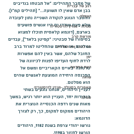
של מחבר התהילים: "אל תבטחו בנדיבים 
רגע של עברית
בבן אדם שאין לו תשועה..." (תהילים קמ"ו).
העפלה
ההסבר הנוגע לנקודה השנייה נתון לעובדה 
שלא פעם שודדי ים היו אנשים פושעים 
סגולה - מגזין להיסטוריה
בארצם, (דוגמא קלאסית תוכלו למצוא 
מורשת קרב
בסיפורו של סבטיני: "קפיטן בלאד"), עבדים 
נמלטים, או מלחים שהחליטו למרוד ברב 
פה כתבו את השירים
החובל שלהם, אשר באין להם אפשרות 
יפן
לרדת לחוף העדיפו לפנות לכיוונה של 
העת החדשה
טרטוגה  באיים הקאריביים ומשם אל 
הפרנסה היחידה המוצעת לאנשים שהים 
שואה
הוא מפלטם.
מאמרים בסגולה -מגזין להיסטוריה
לעניין היהודים, אנחנו נוגעים בשתי 
הנקודות יחד, העניין הוא יותר רגיש, במשך 
סגולה
מאות שנים רדפה הכנסייה הנוצרית את 
היהודים ממקום למקום, כך, רק לצורך 
הדוגמא:
גורשו יהודי צרפת בשנת 1182, היהודים 
הורשו לחזור ב1198.