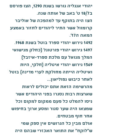
יהודי אנגליה גורשו בשנת 1290, הצו פורסם 
ב18/7 ט' באב של אותה שנה. 
הצו היה בתוקף עד למהפכה של אוליבר 
קרומוול אשר התיר ליהודים לחזור באמצע 
המאה ה17'. 
1492 גירוש יהודי ספרד בוטל בשנת 1968.
1497 גירוש יהודי פורטוגל (כחלק מנישואי 
המלך מנואל עם מלכת ספרד-איזבל)
1569 גירוש יהודי איטליה (חלקי, היות 
ואיטליה הייתה מחולקת לערי מדינה) בוטל 
לאחר כיבוש נפוליאון...
מהרשימה הזאת אתם יכולים לראות 
שארצות רבות נסגרו בפני היהודים אשר 
ניסו להמלט כל פעם ממקום למקום וכל 
שמצאו היה שער סגור ומסע ארוך בחיפוש 
אחר חוף מבטחים.
אולם מבין כל הגרושים אין ספק שמי 
ש"לוקח" את התואר האכזרי שבהם היה 