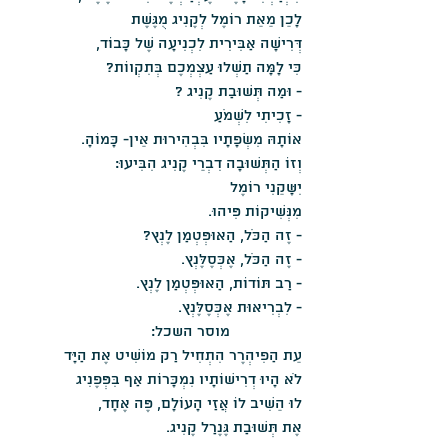
לָכֵן מֵאֵת רוֹמֶל לְקֶנִיג מֻגֶּשֶׁת
דְּרִישָׁה אַבִּירִית לִכְנִיעָה שֶׁל כָּבוֹד,
כִּי לָמָּה תַשְׁלוּ עַצְמְכֶם בְּתִקְווֹת?
- וּמַה תְּשׁוּבַת קֶנִיג ?
- זָכִיתִי לִשְׁמֹעַ
אוֹתָהּ מִשְׂפָתָיו בִּבְהִירוּת אֵין- כָּמוֹהָ.
וְזוֹ הַתְּשׁוּבָה דִבְרֵי קֶנִיג הִבִּיעוּ:
יִשָּקֵנִי רוֹמֶל
מִנְּשִׁיקוֹת פִּיהוּ.
- זֶה הַכֹּל, הַאוּפְּטְמַן לֶנְץ?
- זֶה הַכֹּל, אֶכְּסֶלֶּנְץ.
- רַב תּוֹדוֹת, הַאוּפְּטְמַן לֶנְץ.
- לִבְרִיאוּת אֶכְּסֶלֶּנְץ.
                  מוסר השכל:
עֵת הַפִיהְרֶר הִתְחִיל רַק מוֹשִׁיט אֶת הַיָּד
לֹא הָיוּ דְרִישׁוֹתָיו נִמְכָּרוֹת אַף בִּפְּפֶנִיג
לוּ הֵשִׁיב לוֹ אֲזַי הָעוֹלָם, פֶּה אֶחָד,
אֶת תְּשׁוּבַת גֶּנֶרַל קֶנִיג.