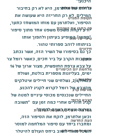
היכנע!"
מלחמת העצמאות
גדולתו של אלתרמן, היא לא רק בחיבור 
המילים, לא רק החריזה היא שעושה את 
תקופת המנדט
הסיפור, ואלתרמן עם מוחו המושחז כתער, 
פה כתבו את השירים
יודע לקחת משפט משפט אחד מתוך סיפור 
"סתמי" המופיע בעיתון ולהפוך אותו 
סיורי סליחות
בניתוחו לזהב ספרותי טהור.
חידונים
כך גם בסיפורו של השיר הזה, אשר נכתב 
בעקבות הקרב על ביר חכים, כאשר רומל צר 
חנוכה
על צבא צרפת החופשית, מצור ארוך של 16 
מלחמת יום הכיפורים
ימים, בעליונות מספרית בולטת, ושולח 
אלתרמן
ב2/6/1942, נשלחים שני חיילים איטלקים 
מהצבא של רומל לקרוא לקניג להכנע.
מורשת קרב
החיילים שנכנסים מכוסי עיניים למטה של 
הצבא הרומי
קניג חוזרים אחרי כמה זמן עם  "תשובה 
נמרצת שאינה ראויה לדפוס".
ממלכת ירושלים/התקופה הצלבנית
וכאן אלתרמן, לוקח את הסיפור הזה, 
העת החדשה
ומחברו ביחד עם סיפור המלחמה למוסר 
חיים נחמן ביאליק
השכל מאוד חשוב ביחס העולם להיטלר 