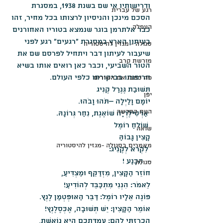
ודרישותיו אי שם בשנת 1938, במסגרת 
רגע של עברית
הסכם מינכן והניסיון לרצותו בכל מחיר, זהו 
העפלה
כבר אלתרמן בוגר שנמצא בטוריו האחורנים 
בעיתון הארץ במסגרת "רגעים" רגע לפני 
סגולה - מגזין להיסטוריה
שיעבור לעיתון דבר ויתחיל לפרסם שם את 
מורשת קרב
הטור השביעי, וכבר כאן רואים אותו בשיא 
חריפותו בביקורתו כלפי העולם.
פה כתבו את השירים
תְּשׁוּבַת גֶּנֶרַל קֶנִיג
יפן
יוֹמָם וָלַיְלָה –תֹּהוּ וָבֹהוּ.
העת החדשה
 אַרְטִילֶרְיָה שׁוֹאֶגֶת, נִחַר גְּרוֹנָהּ.
 שׁוֹלֵחַ רוֹמֶל
שואה
קָצִין גָּבוֹהַּ
מאמרים בסגולה -מגזין להיסטוריה
 לִקְרֹא לְקֶנִיג:
-  הִכָּנַע !
סגולה
חוֹזֵר הַקָּצִין, מִזְדַּקֵּף וּמַצְדִּיעַ,
לֵאמֹר: הִנְנִי מִתְכַּבֵּד לְהוֹדִיעַ!
פּוֹנֶה אֵלָיו רוֹמֶל: דַּבֵּר הַאוּפְּטְמַן לֶנְץ.
אוֹמֵר הַקָּצִין: יֵשׁ תְּשׁוּבָה, אֶכְּסֶלֶנְץ!
הִכְרַזְתִּי לָהֶם: עֶמְדַּתְכֶם הִיא נוֹאֶשֶׁת,