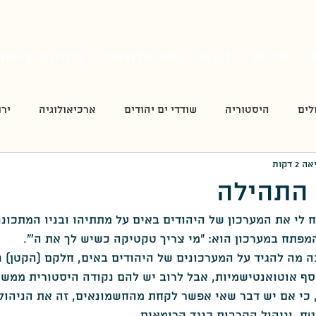
סיורים
O.D.T
ניווט סלולארי
גלריה ארץ-ישר
לים
היסטוריה
שודדי ים יהודים
ארכיאולוגיה
ירו
2 דקות
דט
פה כתבו את השירים
סיורי סליחות
חידונים
 התהילה
 לי את המערכון של היהודים באים על מתתיהו ובניו המתכוננ
מורשת קרב
הצבא הרומי
ממלכת ירושלים/התקופה ה
מפתח במערכון הוא: "מי צריך טקטיקה כשיש לך את ה'".
 מה להגיד על המערכונים של היהודים באים, חלקם (הקטן) נג
 סף אוטואנטישמיות, אבל לרוב יש להם נקודה היסטורית ממשי
ק
רגע של עברית
העפלה
סגולה - מגזין להיסטוריה
, כי אם יש דבר שאי אפשר לקחת מהחשמונאים, זה את הניהול 
ח, וניהול הקרבות כנגד הרומאים.