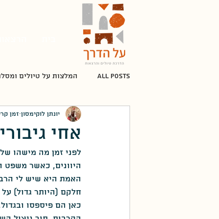
בית
הרצאות
All Posts
המלצות על טיולים ומסלו
יונתן לוקימסון
זמן קריאה 
מלחמת העצמאות
תקופת המנ
אחי גיבורי
לפני זמן מה מישהו שלח
מלחמת יום הכיפורים
אלתרמן
היוונים, כאשר משפט ה
האמת היא שיש לי הרבה
חלקם (היותר גדול) על
העת החדשה
חיים נחמן ביאלי
כאן הם פיספסו ובגדול
הקרבות, תוך ניצול השט