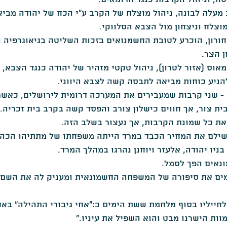
מעלה לבונה, ניהול מוצלח של הקרב ע"י הכח של יהודה מביא 
העת החדשה
שואה
מאמרים בסגולה -מגזין להיסטוריה
צלח וניצחון מול הצבא הסלווקי.
חורון, הוכרע לטובת החשמנואים בזכות השליטה בגיאוגרפיה ו
ן הצר.
וס (אזור לטרון), ניהול טקטי מזהיר של יהודה כנגד הצבא, ש
להניע כוחות מביאה לתבסה קשה לצבא היווני.
- שני קרבות שמעבירים את המערכה דרומית לירושלים, כאשר
ת צור, אך חווים כישלון צורב והפסד קשה בקרב בית זכריה.
ת כל שמונת הקרבות, אך נעצור בשלב הזה.
שילם את המחיר הכבד במרד הייתה משפחתו של מתתיהו הכהן,
יו יהודה, אלעזר ויוחנן נהרגו במהלך המרד.
נאים הפך לסמל.
ים את סיפורה של המשפחה החשמונאית ומעניק לה את השם: "
, מח"ט 7, פונה לחייליו בסוף מלחמת ששת הימים כ:"אחי גיבורי התהילה" 
ות הישרנו מבט והוא השפיל את עיניו."