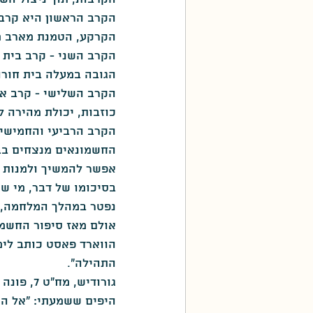
הקרב הראשון היא קרב 
פה כתבו את השירים
יפן
הקרקע, הטמנת מארב מו
הקרב השני - קרב בית 
הגובה במעלה בית חורו
הקרב השלישי - קרב אמא
כוזבות, יכולת מהירה 
הקרב הרביעי והחמישי 
החשמונאים מנצחים בבי
אפשר להמשיך ולמנות א
בסיכומו של דבר, מי ש
נפטר במהלך המלחמה, בנ
אולם מאז סיפור החשמו
הווארד פאסט כותב לימ
התהילה".
גורודיש
היפים ששמעתי: "אל המו